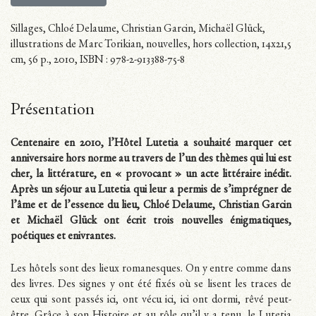
Sillages, Chloé Delaume, Christian Garcin, Michaël Glück,
illustrations de Marc Torikian, nouvelles, hors collection, 14x21,5
cm, 56 p., 2010, ISBN : 978-2-913388-75-8
Présentation
Centenaire en 2010, l’Hôtel Lutetia a souhaité marquer cet
anniversaire hors norme au travers de l’un des thèmes qui lui est
cher, la littérature, en « provocant » un acte littéraire inédit.
Après un séjour au Lutetia qui leur a permis de s’imprégner de
l’âme et de l’essence du lieu, Chloé Delaume, Christian Garcin
et Michaël Glück ont écrit trois nouvelles énigmatiques,
poétiques et enivrantes.
Les hôtels sont des lieux romanesques. On y entre comme dans
des livres. Des signes y ont été fixés où se lisent les traces de
ceux qui sont passés ici, ont vécu ici, ici ont dormi, rêvé peut-
être. Grâce à son Histoire et au rôle qu’il y a tenu, le Lutetia