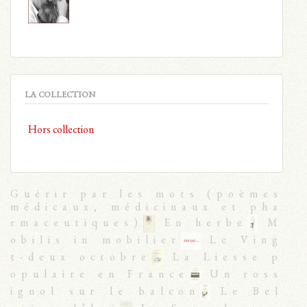
LA COLLECTION
Hors collection
Guérir par les mots (poèmes
médicaux, médicinaux et pha
rmaceutiques)
En herbe
M
obilis in mobilier
Le Ving
t-deux octobre
La Liesse p
opulaire en France
Un ross
ignol sur le balcon
Le Bel