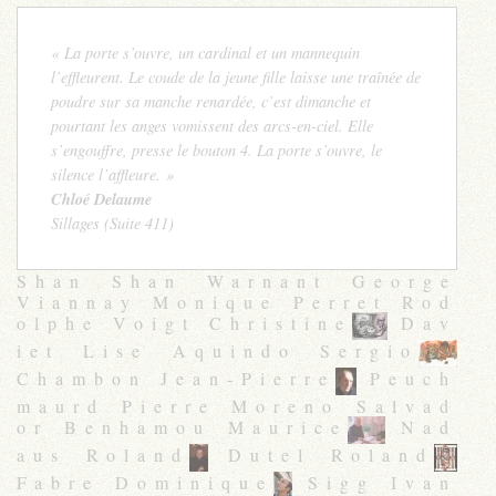
« La porte s’ouvre, un cardinal et un mannequin
l’effleurent. Le coude de la jeune fille laisse une traînée de
poudre sur sa manche renardée, c’est dimanche et
pourtant les anges vomissent des arcs-en-ciel. Elle
s’engouffre, presse le bouton 4. La porte s’ouvre, le
silence l’affleure. »
Chloé Delaume
Sillages (Suite 411)
Shan Shan Warnant George
Viannay Monique Perret Rod
olphe Voigt Christine
Dav
iet Lise Aquindo Sergio
Chambon Jean-Pierre
Peuch
maurd Pierre Moreno Salvad
or Benhamou Maurice
Nad
aus Roland
Dutel Roland
Fabre Dominique
Sigg Ivan