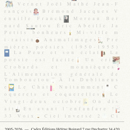
Vernet Joël Mathé Jean-F
rançois
Brémond Jacques V
enaille Franck
Moreau Ber
nard Sautou Éric Abeille Ja
cques
Dupuy-Dunier Chant
Petits bonheurs
Mi-ville m
al
Khodja Frédéric
Mono
i-raisin
Animalimages
Pre
ry Jacques Tardif Jean-Clau
mières poésies (1950-1955)
de
Gilard Florence Legran
La Peur et son éclat
La
d Maud
Brianti Jacques
poésie est facile
Un cri
Roche Maurice
Crobards et mounièques
L’Alimentation générale de
Tombouctou
À la Dublineus
e
Le Chat
Nuitamment
C
oquerets et coquerelles
Le
Vingt-deux octobre
On dis
ait
En avant l’enfanfare !
33 Voix
Ciel inversé 2
Ci
rcé ou Une agonie d’insecte
gLoire(s)
Les Montagnes
2005-2026 —
Cadex Éditions Hélène Boinard 7 rue Duchartre 34 420