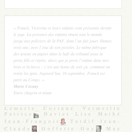
« Franck, Victorine et leurs enfants sont présentés devant
le juge. La présence des enfants émeut tout le monde,
jusqu’aux policiers de la PAF, dont l’un fait jouer Shanee,
trois ans, avec l’étui de son pistolet. Le même fabrique
des avions en papier dans le hall du tribunal pour la
petite fille et répète, alors que je porte l’enfant dans mes
bras et la berce : c’est une honte de voir ça, comment on
traite les gens. Aujourd’hui, 16 septembre, Franck est
parti au Congo. »
Marie Cosnay
Entre chagrin et néant
Lemerle Corinne Vermeille
Patrice
Daviet Lise Mathé
Jean-François
Tardif Jean-
Claude
Goffette Guy
Maz