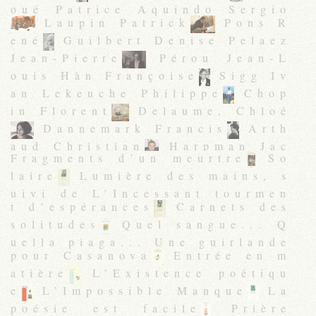
oué Patrice Aquindo Sergio
Laupin Patrick
Pons R
ené
Guilbert Denise Pelaez
Jean-Pierre
Pérou Jean-L
ouis Hàn Françoise
Sigg Iv
an Lekeuche Philippe
Chop
in Florent
Delaume, Chloé
Dannemark Francis
Arth
aud Christian
Harpman Jac
Fragments d’un meurtre
So
queline Held Jacqueline
H
laire
Lumière des mains, s
ayel Kélig
Smith Valérie
uivi de L’Incessant tourmen
Rimlinger Nathalie-Noëlle
t d’espérances
Carnets des
Maccheroni Henri
Buret Ne
solitudes
Quel sangue... Q
lly
Sigg Ivan
Mako
Fo
uella piaga... Une guirlande
urcassié Sylvain
pour Casanova
Entrée en m
atière
L’Existence poétiqu
e
L’Impossible Manque
La
poésie est facile
Prière