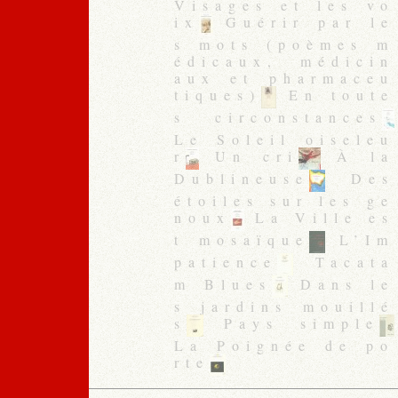
Visages et les vo
ix
Guérir par le
s mots (poèmes m
édicaux, médicin
aux et pharmaceu
tiques)
En toute
s circonstances
Le Soleil oiseleu
r
Un cri
À la
Dublineuse
Des
étoiles sur les ge
noux
La Ville es
t mosaïque
L’Im
patience
Tacata
m Blues
Dans le
s jardins mouillé
s
Pays simple
La Poignée de po
rte