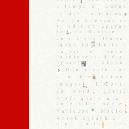
u temps 2
Carne
ts des solitudes
De purs désastre
s, édition aggrav
ée
Le Barillet :
variations dramat
iques T2
Entre c
hagrin et néant
(audiences d’étra
ngers)
L’Absent
Une cigale dan
s la tête
Animal
images
L’Œuvre
au Nord
Lettre
d’Afrique à une j
eune fille morte
Valleuse
Maélo
Autobiographie
d’un autre
Les