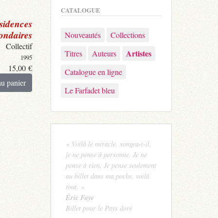
CATALOGUE
sidences
ondaires
Nouveautés
Collections
Collectif
Artistes
Titres
Auteurs
1995
15,00
€
Catalogue en ligne
au panier
Le Farfadet bleu
« Voilà le miracle, songea-t-il,
je ne pense à personne. Je ne
pense à rien. Je pense seulement
au billet dans ma poche, voilà
tout. »
Éric Faye
Billet pour le Pays doré