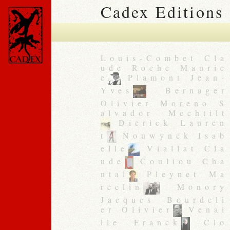
Cadex Editions
Louis-Combet Cla
ude Roche Mauric
e
Plamont Jean-
Yves
Bernager
Olivier Moreno S
alvador Mechtilt
Dierick Lauren
t
Nouwynck Isab
elle
Viallat Cla
ude
Couliou Cha
ntal
Pleynet Ma
rcelin
Monory
Jacques Bourdeli
er Olivier
Venai
lle Franck
Clo