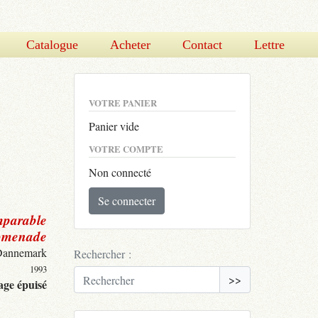
Catalogue
Acheter
Contact
Lettre
VOTRE PANIER
Panier vide
VOTRE COMPTE
Non connecté
Se connecter
mparable
omenade
Dannemark
Rechercher :
1993
>>
ge épuisé