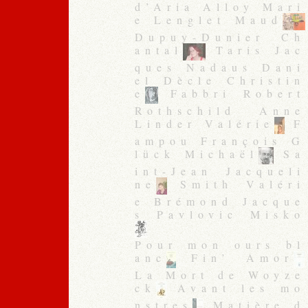
d’Aria Alloy Mari
e Lenglet Maud
Dupuy-Dunier Ch
antal
Taris Jac
ques Nadaus Dani
el Dècle Christin
e
Fabbri Robert
Rothschild Anne
Linder Valérie
F
ampou François G
lück Michaël
Sa
int-Jean Jacqueli
ne
Smith Valéri
e Brémond Jacque
s Pavlovic Misko
Pour mon ours bl
anc
Fin’ Amor
La Mort de Woyze
ck
Avant les mo
nstres
Matière d