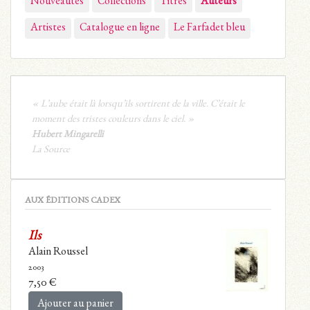
Nouveautés
Collections
Titres
Auteurs
Artistes
Catalogue en ligne
Le Farfadet bleu
« L’aube était là lorsqu’ils sortirent de la ville. C’était le
moment des tristes couleurs dans le ciel. »
Hubert Mingarelli
La Source
AUX ÉDITIONS CADEX
Ils
Alain Roussel
2003
7,50
€
Ajouter au panier