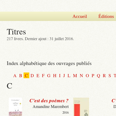
Accueil
Éditions
Titres
217 livres.
Dernier ajout : 31 juillet 2016.
Index alphabétique des ouvrages publiés
A
B
C
D
E
F
G
H
I
J
L
M
N
O
P
Q
R
S
C
C’est des poèmes ?
C’
Amandine Marembert
D
2016