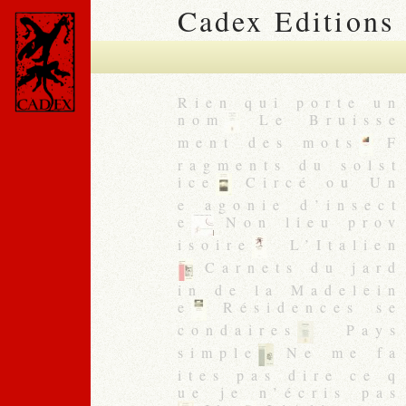
Cadex Editions
Rien qui porte un
nom
Le Bruisse
ment des mots
F
ragments du solst
ice
Circé ou Un
e agonie d’insect
e
Non lieu prov
isoire
L’Italien
Carnets du jard
in de la Madelein
e
Résidences se
condaires
Pays
simple
Ne me fa
ites pas dire ce q
ue je n’écris pas