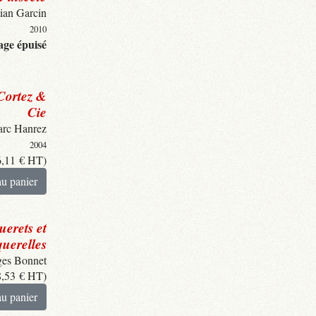
tian Garcin
2010
ge épuisé
Cortez &
Cie
rc Hanrez
2004
6,11
€
HT)
au panier
erets et
uerelles
es Bonnet
8,53
€
HT)
au panier