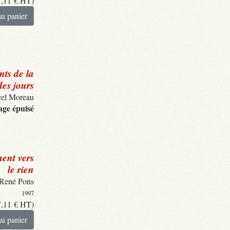
7,11
€
HT)
au panier
ts de la
es jours
el Moreau
ge épuisé
ent vers
le rien
René Pons
1997
7,11
€
HT)
au panier