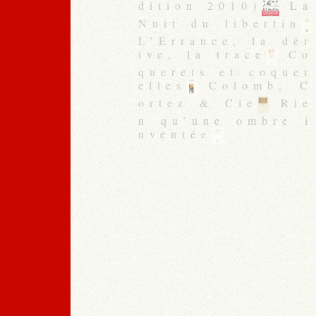
dition 2010)
La
Nuit du libertin
L’Errance, la dér
ive, la trace
Co
querets et coquer
elles
Colomb, C
ortez & Cie
Rie
n qu’une ombre i
nventée