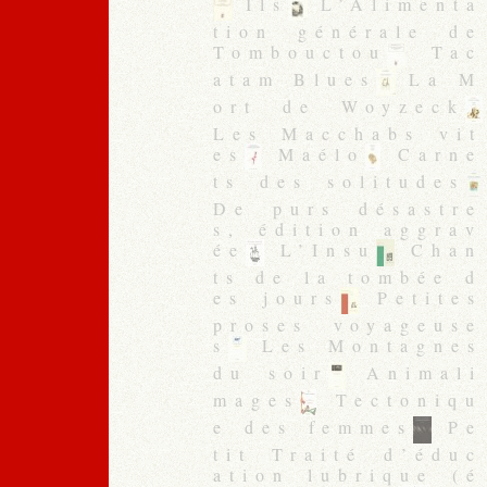
Ils
L’Alimenta
tion générale de
Tombouctou
Tac
atam Blues
La M
ort de Woyzeck
Les Macchabs vit
es
Maélo
Carne
ts des solitudes
De purs désastre
s, édition aggrav
ée
L’Insu
Chan
ts de la tombée d
es jours
Petites
proses voyageuse
s
Les Montagnes
du soir
Animali
mages
Tectoniqu
e des femmes
Pe
tit Traité d’éduc
ation lubrique (é