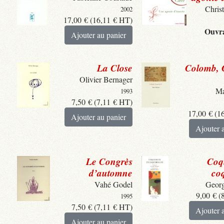
Chris
2002
17,00
€
(
16,11
€
HT)
Ouvra
Ajouter au panier
La Close
Colomb, 
Olivier Bernager
Ma
1993
7,50
€
(
7,11
€
HT)
17,00
€
(
1
Ajouter au panier
Ajouter 
Le Congrès
Coqu
d’automne
coq
Vahé Godel
Georg
9,00
€
(
1995
7,50
€
(
7,11
€
HT)
Ajouter 
Ajouter au panier