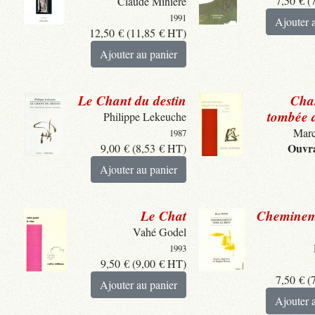
7,50
€
(
Claude Minière
1991
Ajouter 
12,50
€
(
11,85
€
HT)
Ajouter au panier
Le Chant du destin
Chan
tombée d
Philippe Lekeuche
Marc
1987
Ouvra
9,00
€
(
8,53
€
HT)
Ajouter au panier
Le Chat
Cheminem
Vahé Godel
1993
9,50
€
(
9,00
€
HT)
7,50
€
(
Ajouter au panier
Ajouter 