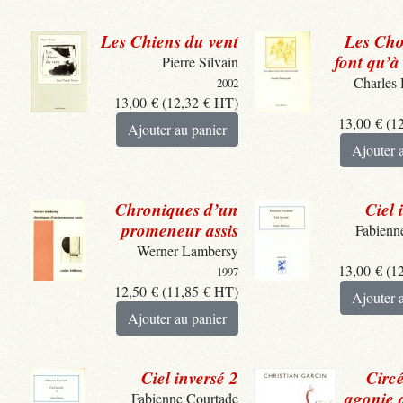
Les Chiens du vent
Les Cho
font qu’à 
Pierre Silvain
Charles
2002
13,00
€
(
12,32
€
HT)
13,00
€
(
1
Ajouter au panier
Ajouter 
Chroniques d’un
Ciel 
promeneur assis
Fabienn
Werner Lambersy
13,00
€
(
1
1997
12,50
€
(
11,85
€
HT)
Ajouter 
Ajouter au panier
Ciel inversé 2
Circ
agonie 
Fabienne Courtade