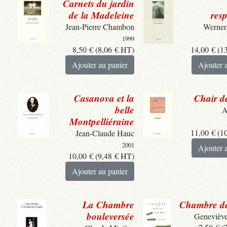
Carnets du jardin
de la Madeleine
resp
Jean-Pierre Chambon
Werner
1999
8,50
€
(
8,06
€
HT)
14,00
€
(
1
Ajouter au panier
Ajouter 
Casanova et la
Chair d
belle
A
Montpelliéraine
11,00
€
(
1
Jean-Claude Hauc
2001
Ajouter 
10,00
€
(
9,48
€
HT)
Ajouter au panier
La Chambre
Chambre de 
bouleversée
Genevièv