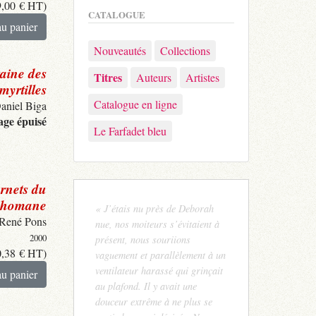
9,00
€
HT)
CATALOGUE
au panier
Nouveautés
Collections
aine des
Titres
Auteurs
Artistes
myrtilles
Catalogue en ligne
aniel Biga
ge épuisé
Le Farfadet bleu
rnets du
phomane
« J’étais nu près de Deborah
René Pons
nue, nos moiteurs s’évitaient à
2000
présent, nous souriions
0,38
€
HT)
vaguement et parallèlement à un
ventilateur harassé qui grinçait
au panier
au plafond. Il y avait une
douceur extrême à ne plus se