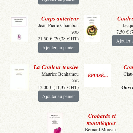
Corps antérieur
Couleu
Jean-Pierre Chambon
Jacqu
7,50
€
(
2003
21,50
€
(
20,38
€
HT)
Ajouter 
Ajouter au panier
La Couleur tensive
Cou
Maurice Benhamou
Clau
2003
Ouvra
12,00
€
(
11,37
€
HT)
Ajouter au panier
Crobards et
mounièques
Bernard Moreau