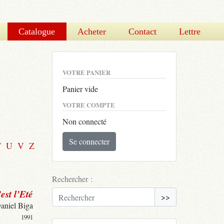
Catalogue
Acheter
Contact
Lettre
VOTRE PANIER
Panier vide
VOTRE COMPTE
Non connecté
Se connecter
T
U
V
Z
Rechercher :
est l’Eté
>>
aniel Biga
1991