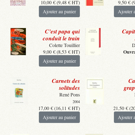
10,00
€
(
9,48
€
HT)
9,50
€
(
Ajouter au panier
Ajouter 
C’est papa qui
Capit
conduit le train
Colette Touillier
D
Ouvra
9,00
€
(
8,53
€
HT)
Ajouter au panier
Carnets des
Ca
solitudes
gra
René Pons
2004
17,00
€
(
16,11
€
HT)
21,50
€
(
2
Ajouter au panier
Ajouter 