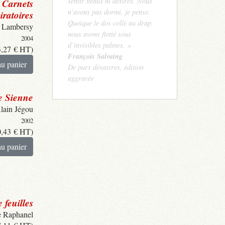
sentir beaux ni désirés. Nous
Carnets
n’avons pas dormi, je pense.
iratoires
Quoique le dos collé au drap,
 Lambersy
nous avons flotté sous
2004
d’invisibles palmes. »
3,27
€
HT)
François Salvaing
au panier
De purs désastres, édition
aggravée
e Sienne
lain Jégou
2002
0,43
€
HT)
au panier
feuilles
e Raphanel