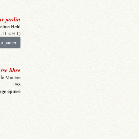
r jardin
eline Held
7,11
€
HT)
au panier
rse libre
de Minière
1988
ge épuisé