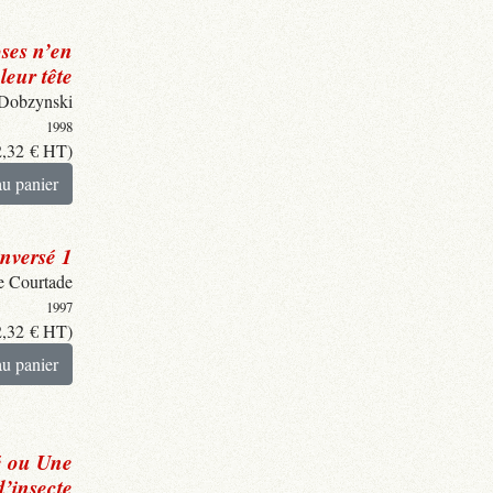
ses n’en
leur tête
 Dobzynski
1998
2,32
€
HT)
au panier
inversé 1
e Courtade
1997
2,32
€
HT)
au panier
é ou Une
d’insecte